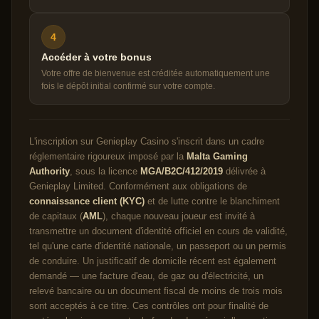
4
Accéder à votre bonus
Votre offre de bienvenue est créditée automatiquement une
fois le dépôt initial confirmé sur votre compte.
L'inscription sur Genieplay Casino s'inscrit dans un cadre
réglementaire rigoureux imposé par la
Malta Gaming
Authority
, sous la licence
MGA/B2C/412/2019
délivrée à
Genieplay Limited. Conformément aux obligations de
connaissance client (KYC)
et de lutte contre le blanchiment
de capitaux (
AML
), chaque nouveau joueur est invité à
transmettre un document d'identité officiel en cours de validité,
tel qu'une carte d'identité nationale, un passeport ou un permis
de conduire. Un justificatif de domicile récent est également
demandé — une facture d'eau, de gaz ou d'électricité, un
relevé bancaire ou un document fiscal de moins de trois mois
sont acceptés à ce titre. Ces contrôles ont pour finalité de