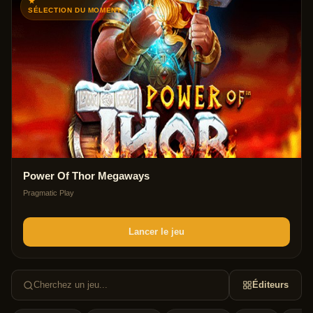
SÉLECTION DU MOMENT
Power Of Thor Megaways
Pragmatic Play
Lancer le jeu
Cherchez un jeu...
Éditeurs