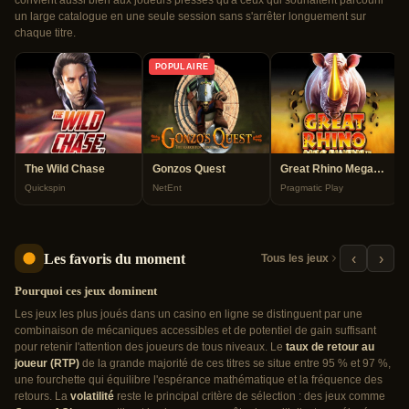
un large catalogue en une seule session sans s'arrêter longuement sur
chaque titre.
POPULAIRE
The Wild Chase
Gonzos Quest
Great Rhino Megaways
Quickspin
NetEnt
Pragmatic Play
Les favoris du moment
‹
›
Tous les jeux
Pourquoi ces jeux dominent
Les jeux les plus joués dans un casino en ligne se distinguent par une
combinaison de mécaniques accessibles et de potentiel de gain suffisant
pour retenir l'attention des joueurs de tous niveaux. Le
taux de retour au
joueur (RTP)
de la grande majorité de ces titres se situe entre 95 % et 97 %,
une fourchette qui équilibre l'espérance mathématique et la fréquence des
retours. La
volatilité
reste le principal critère de sélection : des jeux comme