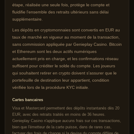
étape, réalisée une seule fois, protège le compte et
fluidifie l'ensemble des retraits ultérieurs sans délai
supplémentaire.
Les dépôts en cryptomonnaies sont convertis en EUR au
taux de marché en vigueur au moment de la transaction,
sans commission appliquée par Genieplay Casino. Bitcoin
et Ethereum sont les deux actifs numériques
actuellement pris en charge, et les confirmations réseau
suffisent pour créditer le solde du compte. Les joueurs
qui souhaitent retirer en crypto doivent s'assurer que le
portefeuille de destination leur appartient, condition
vérifiée lors de la procédure KYC initiale.
Cartes bancaires
Visa et Mastercard permettent des dépôts instantanés dès 20
EUR, avec des retraits traités en moins de 36 heures.
Genieplay Casino n'applique aucuns frais sur ces transactions,
bien que l'émetteur de la carte puisse, dans de rares cas,
facturer des frais de change si la devise du compte diffère de