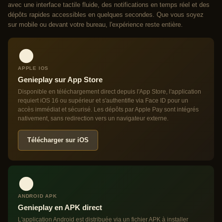
avec une interface tactile fluide, des notifications en temps réel et des
dépôts rapides accessibles en quelques secondes. Que vous soyez
sur mobile ou devant votre bureau, l'expérience reste entière.
APPLE IOS
Genieplay sur App Store
Disponible en téléchargement direct depuis l'App Store, l'application
requiert iOS 16 ou supérieur et s'authentifie via Face ID pour un
accès immédiat et sécurisé. Les dépôts par Apple Pay sont intégrés
nativement, sans redirection vers un navigateur externe.
Télécharger sur iOS
ANDROID APK
Genieplay en APK direct
L'application Android est distribuée via un fichier APK à installer