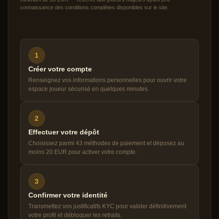
connaissance des conditions complètes disponibles sur le site.
1
Créer votre compte
Renseignez vos informations personnelles pour ouvrir votre
espace joueur sécurisé en quelques minutes.
2
Effectuer votre dépôt
Choisissez parmi 43 méthodes de paiement et déposez au
moins 20 EUR pour activer votre compte.
3
Confirmer votre identité
Transmettez vos justificatifs KYC pour valider définitivement
votre profil et débloquer les retraits.