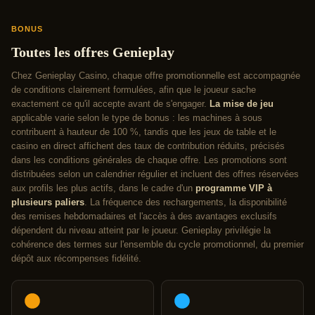
BONUS
Toutes les offres Genieplay
Chez Genieplay Casino, chaque offre promotionnelle est accompagnée
de conditions clairement formulées, afin que le joueur sache
exactement ce qu'il accepte avant de s'engager.
La mise de jeu
applicable varie selon le type de bonus : les machines à sous
contribuent à hauteur de 100 %, tandis que les jeux de table et le
casino en direct affichent des taux de contribution réduits, précisés
dans les conditions générales de chaque offre. Les promotions sont
distribuées selon un calendrier régulier et incluent des offres réservées
aux profils les plus actifs, dans le cadre d'un
programme VIP à
plusieurs paliers
. La fréquence des rechargements, la disponibilité
des remises hebdomadaires et l'accès à des avantages exclusifs
dépendent du niveau atteint par le joueur. Genieplay privilégie la
cohérence des termes sur l'ensemble du cycle promotionnel, du premier
dépôt aux récompenses fidélité.