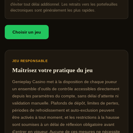
d'éviter tout délai additionnel. Les retraits vers les portefeuilles
électroniques sont généralement les plus rapides.
Choisir un jeu
JEU RESPONSABLE
Maîtrisez votre pratique du jeu
Genieplay Casino met à la disposition de chaque joueur
un ensemble d'outils de contrôle accessibles directement
depuis les paramètres du compte, sans délai d'attente ni
validation manuelle. Plafonds de dépôt, limites de pertes,
périodes de refroidissement et auto-exclusion peuvent
être activés à tout moment, et les restrictions à la hausse
sont soumises à un délai de réflexion obligatoire avant
d'entrer en vigueur. Aucune de ces mesures ne nécessite