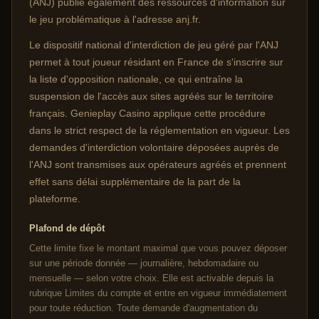
(ANJ) publie également des ressources d'information sur
le jeu problématique à l'adresse anj.fr.
Le dispositif national d'interdiction de jeu géré par l'ANJ
permet à tout joueur résidant en France de s'inscrire sur
la liste d'opposition nationale, ce qui entraîne la
suspension de l'accès aux sites agréés sur le territoire
français. Genieplay Casino applique cette procédure
dans le strict respect de la réglementation en vigueur. Les
demandes d'interdiction volontaire déposées auprès de
l'ANJ sont transmises aux opérateurs agréés et prennent
effet sans délai supplémentaire de la part de la
plateforme.
Plafond de dépôt
Cette limite fixe le montant maximal que vous pouvez déposer
sur une période donnée — journalière, hebdomadaire ou
mensuelle — selon votre choix. Elle est activable depuis la
rubrique Limites du compte et entre en vigueur immédiatement
pour toute réduction. Toute demande d'augmentation du